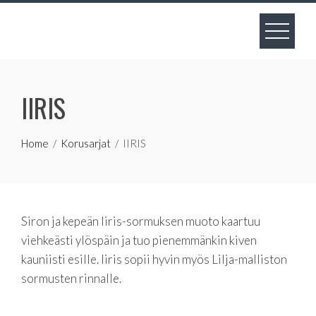
Skip
to
content
IIRIS
Home
Korusarjat
IIRIS
Siron ja kepeän Iiris-sormuksen muoto kaartuu
viehkeästi ylöspäin ja tuo pienemmänkin kiven
kauniisti esille. Iiris sopii hyvin myös Lilja-malliston
sormusten rinnalle.