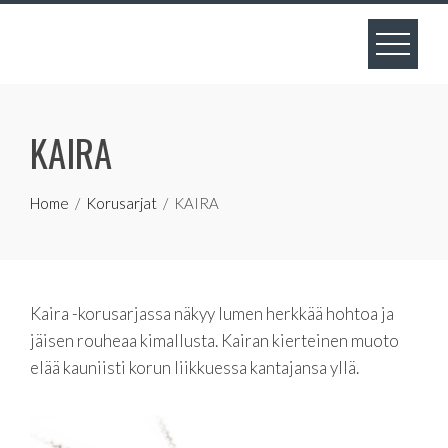
Skip
to
content
KAIRA
Home
Korusarjat
KAIRA
Kaira -korusarjassa näkyy lumen herkkää hohtoa ja
jäisen rouheaa kimallusta. Kairan kierteinen muoto
elää kauniisti korun liikkuessa kantajansa yllä.